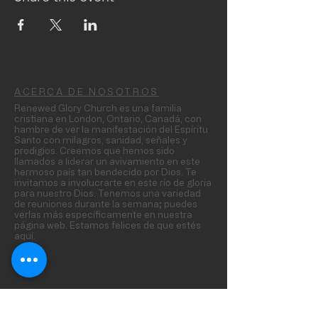
ACERCA DE NOSOTROS
Renewed Glory Church es una familia
cristiana en London, Ontario, Canadá, con
hambre de ver la manifestación del Espíritu
Santo con milagros, sanidad, señales y
prodigios. Creemos que hemos sido
llamados a liderar un avivamiento en este
hermoso país tan bendecido por Dios. Te
invitamos a involucrarte en este río de gloria
para nuestro Dios. Tenemos una variedad
de reuniones durante la semana; puedes
verlas más específicamente en nuestra
página web. Estamos felices de que estés
aquí.