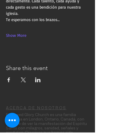
directamente. Cada talento, cada ayuda y 
cada gesto es una bendición para nuestra 
iglesia.
Te esperamos con los brazos…
Show More
Share this event
ACERCA DE NOSOTROS
Renewed Glory Church es una familia
cristiana en London, Ontario, Canadá, con
hambre de ver la manifestación del Espíritu
Santo con milagros, sanidad, señales y
prodigios. Creemos que hemos sido