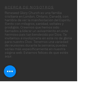
ACERCA DE NOSOTROS
Renewed Glory Church es una familia
cristiana en London, Ontario, Canadá, con
hambre de ver la manifestación del Espíritu
Santo con milagros, sanidad, señales y
prodigios. Creemos que hemos sido
llamados a liderar un avivamiento en este
hermoso país tan bendecido por Dios. Te
invitamos a involucrarte en este río de gloria
para nuestro Dios. Tenemos una variedad
de reuniones durante la semana; puedes
verlas más específicamente en nuestra
página web. Estamos felices de que estés
aquí.