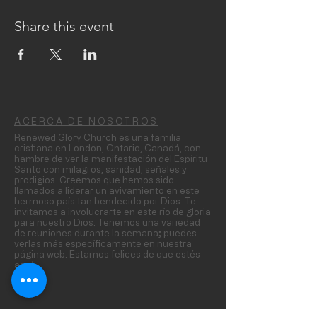
Share this event
ACERCA DE NOSOTROS
Renewed Glory Church es una familia
cristiana en London, Ontario, Canadá, con
hambre de ver la manifestación del Espíritu
Santo con milagros, sanidad, señales y
prodigios. Creemos que hemos sido
llamados a liderar un avivamiento en este
hermoso país tan bendecido por Dios. Te
invitamos a involucrarte en este río de gloria
para nuestro Dios. Tenemos una variedad
de reuniones durante la semana; puedes
verlas más específicamente en nuestra
página web. Estamos felices de que estés
aquí.