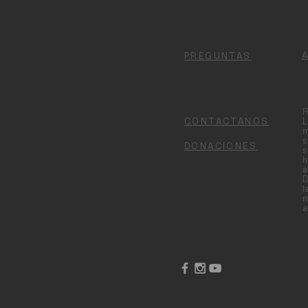
PREGUNTAS
R
CONTACTANOS
L
m
s
DONACIONES
s
h
a
D
l
n
a