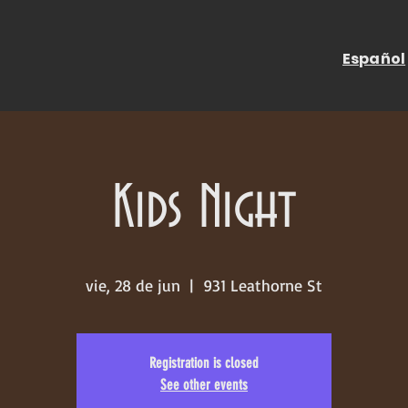
Español
Kids Night
vie, 28 de jun
  |  
931 Leathorne St
Registration is closed
See other events