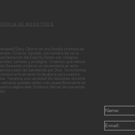
ACERCA DE NOSOTROS
enewed Glory Church es una familia cristiana en
ondon, Ontario, Canadá, con hambre de ver la
anifestación del Espíritu Santo con milagros,
anidad, señales y prodigios. Creemos que hemos
ido llamados a liderar un avivamiento en este
ermoso país tan bendecido por Dios. Te invitamos
 involucrarte en este río de gloria para nuestro
ios. Tenemos una variedad de reuniones durante
a semana; puedes verlas más específicamente en
uestra página web. Estamos felices de que estés
quí.