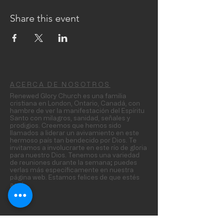
Share this event
ACERCA DE NOSOTROS
Renewed Glory Church es una familia
cristiana en London, Ontario, Canadá, con
hambre de ver la manifestación del Espíritu
Santo con milagros, sanidad, señales y
prodigios. Creemos que hemos sido
llamados a liderar un avivamiento en este
hermoso país tan bendecido por Dios. Te
invitamos a involucrarte en este río de gloria
para nuestro Dios. Tenemos una variedad
de reuniones durante la semana; puedes
verlas más específicamente en nuestra
página web. Estamos felices de que estés
aquí.