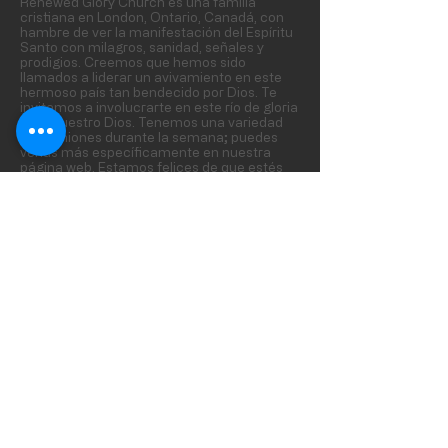
Renewed Glory Church es una familia
cristiana en London, Ontario, Canadá, con
hambre de ver la manifestación del Espíritu
Santo con milagros, sanidad, señales y
prodigios. Creemos que hemos sido
llamados a liderar un avivamiento en este
hermoso país tan bendecido por Dios. Te
invitamos a involucrarte en este río de gloria
para nuestro Dios. Tenemos una variedad
de reuniones durante la semana; puedes
verlas más específicamente en nuestra
página web. Estamos felices de que estés
aquí.
SUBSCRIBE