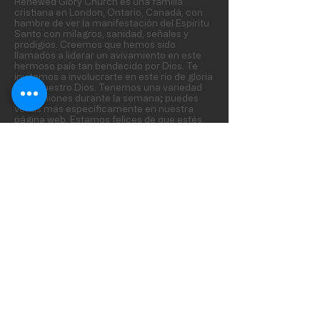
Renewed Glory Church es una familia
cristiana en London, Ontario, Canadá, con
hambre de ver la manifestación del Espíritu
Santo con milagros, sanidad, señales y
prodigios. Creemos que hemos sido
llamados a liderar un avivamiento en este
hermoso país tan bendecido por Dios. Te
invitamos a involucrarte en este río de gloria
para nuestro Dios. Tenemos una variedad
de reuniones durante la semana; puedes
verlas más específicamente en nuestra
página web. Estamos felices de que estés
aquí.
SUBSCRIBE