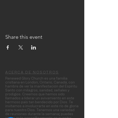
Share this event
ACERCA DE NOSOTROS
Renewed Glory Church es una familia
cristiana en London, Ontario, Canadá, con
hambre de ver la manifestación del Espíritu
Santo con milagros, sanidad, señales y
prodigios. Creemos que hemos sido
llamados a liderar un avivamiento en este
hermoso país tan bendecido por Dios. Te
invitamos a involucrarte en este río de gloria
para nuestro Dios. Tenemos una variedad
de reuniones durante la semana; puedes
verlas más específicamente en nuestra