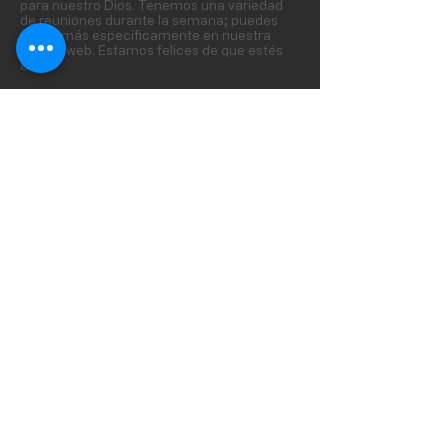
para nuestro Dios. Tenemos una variedad
de reuniones durante la semana; puedes
verlas más específicamente en nuestra
página web. Estamos felices de que estés
aquí.
SUBSCRIBE
© RENEWED GLORY CHURCH 931 Leathorne St