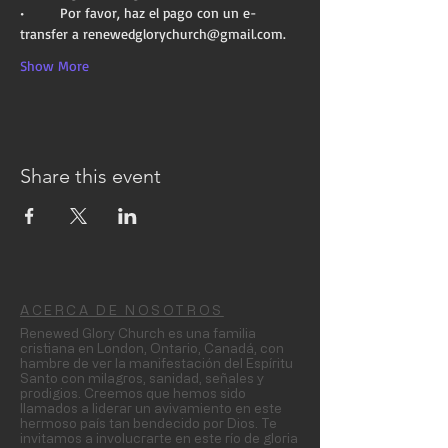
•	Por favor, haz el pago con un e-
transfer a renewedglorychurch@gmail.com.
Show More
Share this event
ACERCA DE NOSOTROS
Renewed Glory Church es una familia
cristiana en London, Ontario, Canadá, con
hambre de ver la manifestación del Espíritu
Santo con milagros, sanidad, señales y
prodigios. Creemos que hemos sido
llamados a liderar un avivamiento en este
hermoso país tan bendecido por Dios. Te
invitamos a involucrarte en este río de gloria