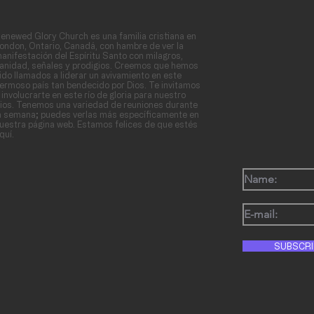
enewed Glory Church es una familia cristiana en
ondon, Ontario, Canadá, con hambre de ver la
anifestación del Espíritu Santo con milagros,
anidad, señales y prodigios. Creemos que hemos
ido llamados a liderar un avivamiento en este
ermoso país tan bendecido por Dios. Te invitamos
 involucrarte en este río de gloria para nuestro
ios. Tenemos una variedad de reuniones durante
a semana; puedes verlas más específicamente en
uestra página web. Estamos felices de que estés
quí.
SUBSCRI