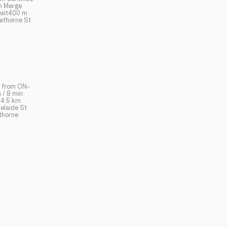
n Merge
exit400 m
eathorne St
6 from ON-
 / 8 min
)4.5 km
elaide St
athorne