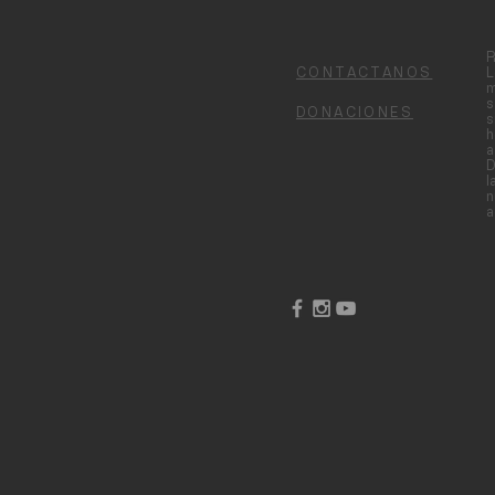
R
CONTACTANOS
L
m
s
DONACIONES
s
h
a
D
l
n
a