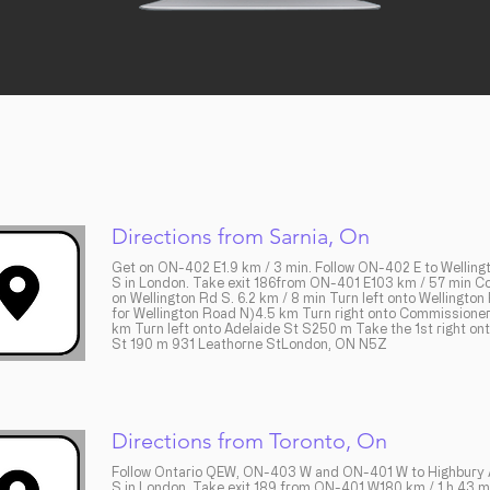
Directions from Sarnia, On
Get on ON-402 E1.9 km / 3 min. Follow ON-402 E to Welling
S in London. Take exit 186from ON-401 E103 km / 57 min C
on Wellington Rd S. 6.2 km / 8 min Turn left onto Wellington
for Wellington Road N)4.5 km Turn right onto Commissioner
km Turn left onto Adelaide St S250 m Take the 1st right on
St 190 m ​931 Leathorne StLondon, ON N5Z
Directions from Toronto, On
Follow Ontario QEW, ON-403 W and ON-401 W to Highbury 
S in London. Take exit 189 from ON-401 W180 km / 1 h 43 m