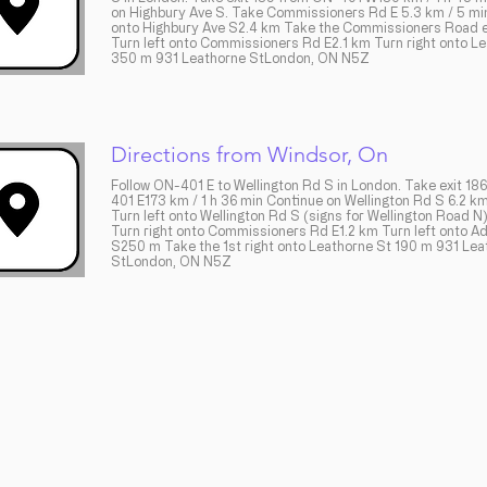
on Highbury Ave S. Take Commissioners Rd E 5.3 km / 5 mi
onto Highbury Ave S2.4 km Take the Commissioners Road 
Turn left onto Commissioners Rd E2.1 km Turn right onto L
350 m ​931 Leathorne StLondon, ON N5Z
Directions from Windsor, On
Follow ON-401 E to Wellington Rd S in London. Take exit 18
401 E173 km / 1 h 36 min Continue on Wellington Rd S 6.2 km
Turn left onto Wellington Rd S (signs for Wellington Road N
Turn right onto Commissioners Rd E1.2 km Turn left onto Ad
S250 m Take the 1st right onto Leathorne St 190 m ​931 Le
StLondon, ON N5Z