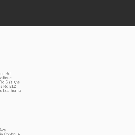
ton Rd
ontinue
 Rd S (signs
s Rd E1.2
to Leathorne
Ave
in Continue